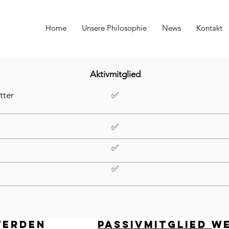
Home
Unsere Philosophie
News
Kontakt
Aktivmitglied
tter
✅
✅
✅
✅
erden
PASSIVMITGLIED
W