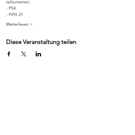
teilzunemen:
- PS4
- FIFA 21
Weiterlesen >
Diese Veranstaltung teilen
Kontakt
Präsidium: Christian Fehr
Vizepräsidentin: Céline Steinmetz
Kasse: Cedric Germann
Webseite: Roman Brüngger